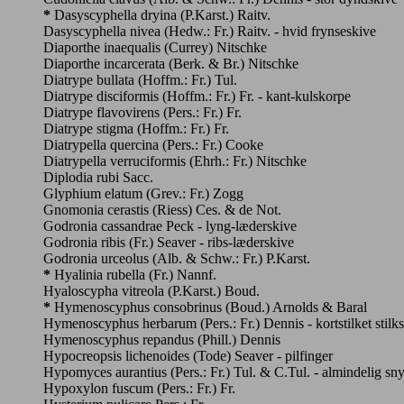
*
Dasyscyphella dryina (P.Karst.) Raitv.
Dasyscyphella nivea (Hedw.: Fr.) Raitv. - hvid frynseskive
Diaporthe inaequalis (Currey) Nitschke
Diaporthe incarcerata (Berk. & Br.) Nitschke
Diatrype bullata (Hoffm.: Fr.) Tul.
Diatrype disciformis (Hoffm.: Fr.) Fr. - kant-kulskorpe
Diatrype flavovirens (Pers.: Fr.) Fr.
Diatrype stigma (Hoffm.: Fr.) Fr.
Diatrypella quercina (Pers.: Fr.) Cooke
Diatrypella verruciformis (Ehrh.: Fr.) Nitschke
Diplodia rubi Sacc.
Glyphium elatum (Grev.: Fr.) Zogg
Gnomonia cerastis (Riess) Ces. & de Not.
Godronia cassandrae Peck - lyng-læderskive
Godronia ribis (Fr.) Seaver - ribs-læderskive
Godronia urceolus (Alb. & Schw.: Fr.) P.Karst.
*
Hyalinia rubella (Fr.) Nannf.
Hyaloscypha vitreola (P.Karst.) Boud.
*
Hymenoscyphus consobrinus (Boud.) Arnolds & Baral
Hymenoscyphus herbarum (Pers.: Fr.) Dennis - kortstilket stilk
Hymenoscyphus repandus (Phill.) Dennis
Hypocreopsis lichenoides (Tode) Seaver - pilfinger
Hypomyces aurantius (Pers.: Fr.) Tul. & C.Tul. - almindelig sn
Hypoxylon fuscum (Pers.: Fr.) Fr.