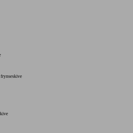
e
 frynseskive
skive