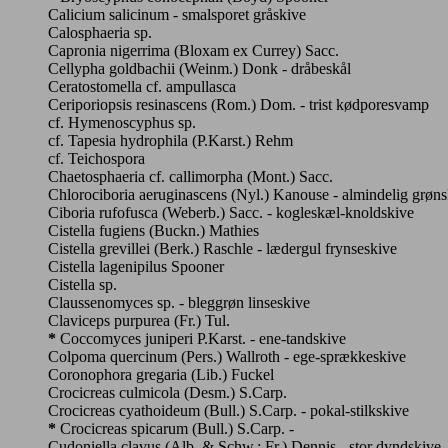
Calicium salicinum - smalsporet gråskive
Calosphaeria sp.
Capronia nigerrima (Bloxam ex Currey) Sacc.
Cellypha goldbachii (Weinm.) Donk - dråbeskål
Ceratostomella cf. ampullasca
Ceriporiopsis resinascens (Rom.) Dom. - trist kødporesvamp
cf. Hymenoscyphus sp.
cf. Tapesia hydrophila (P.Karst.) Rehm
cf. Teichospora
Chaetosphaeria cf. callimorpha (Mont.) Sacc.
Chlorociboria aeruginascens (Nyl.) Kanouse - almindelig grøns
Ciboria rufofusca (Weberb.) Sacc. - kogleskæl-knoldskive
Cistella fugiens (Buckn.) Mathies
Cistella grevillei (Berk.) Raschle - lædergul frynseskive
Cistella lagenipilus Spooner
Cistella sp.
Claussenomyces sp. - bleggrøn linseskive
Claviceps purpurea (Fr.) Tul.
*
Coccomyces juniperi P.Karst. - ene-tandskive
Colpoma quercinum (Pers.) Wallroth - ege-sprækkeskive
Coronophora gregaria (Lib.) Fuckel
Crocicreas culmicola (Desm.) S.Carp.
Crocicreas cyathoideum (Bull.) S.Carp. - pokal-stilkskive
*
Crocicreas spicarum (Bull.) S.Carp. -
Cudoniella clavus (Alb. & Schw.: Fr.) Dennis - stor dyndskive