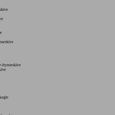
skive
ve
ve
nseskive
e-frynseskive
kive
kegle