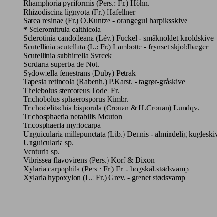
Rhamphoria pyriformis (Pers.: Fr.) Höhn.
Rhizodiscina lignyota (Fr.) Hafellner
Sarea resinae (Fr.) O.Kuntze - orangegul harpiksskive
*
Scleromitrula calthicola
Sclerotinia candolleana (Lév.) Fuckel - småknoldet knoldskive
Scutellinia scutellata (L.: Fr.) Lambotte - frynset skjoldbæger
Scutellinia subhirtella Svrcek
Sordaria superba de Not.
Sydowiella fenestrans (Duby) Petrak
Tapesia retincola (Rabenh.) P.Karst. - tagrør-gråskive
Thelebolus stercoreus Tode: Fr.
Trichobolus sphaerosporus Kimbr.
Trichodelitschia bisporula (Crouan & H.Crouan) Lundqv.
Trichosphaeria notabilis Mouton
Tricosphaeria myriocarpa
Unguicularia millepunctata (Lib.) Dennis - almindelig kugleski
Unguicularia sp.
Venturia sp.
Vibrissea flavovirens (Pers.) Korf & Dixon
Xylaria carpophila (Pers.: Fr.) Fr. - bogskål-stødsvamp
Xylaria hypoxylon (L.: Fr.) Grev. - grenet stødsvamp