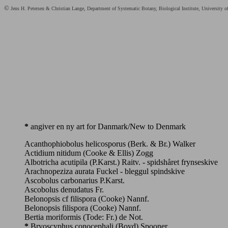
©
Jens H. Petersen & Christian Lange, Department of Systematic Botany, Biological Institute, University 
*
angiver en ny art for Danmark/New to Denmark
Acanthophiobolus helicosporus (Berk. & Br.) Walker
Actidium nitidum (Cooke & Ellis) Zogg
Albotricha acutipila (P.Karst.) Raitv. - spidshåret frynseskive
Arachnopeziza aurata Fuckel - bleggul spindskive
Ascobolus carbonarius P.Karst.
Ascobolus denudatus Fr.
Belonopsis cf filispora (Cooke) Nannf.
Belonopsis filispora (Cooke) Nannf.
Bertia moriformis (Tode: Fr.) de Not.
*
Bryoscyphus conocephali (Boyd) Spooner