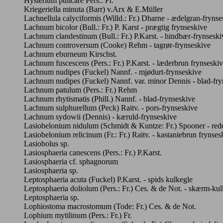
Hysterium pulicare Pers.: Fr.
Kriegeriella minuta (Barr) v.Arx & E.Müller
Lachnellula calyciformis (Willd.: Fr.) Dharne - ædelgran-frynse
Lachnum bicolor (Bull.: Fr.) P. Karst - prægtig frynseskive
Lachnum clandestinum (Bull.: Fr.) P.Karst. - hindbær-frynseski
Lachnum controversum (Cooke) Rehm - tagrør-frynseskive
Lachnum eburneum Kirschst.
Lachnum fuscescens (Pers.: Fr.) P.Karst. - læderbrun frynseski
Lachnum nudipes (Fuckel) Nannf. - mjødurt-frynseskive
Lachnum nudipes (Fuckel) Nannf. var. minor Dennis - blad-fry
Lachnum patulum (Pers.: Fr.) Rehm
Lachnum rhytismatis (Phill.) Nannf. - blad-frynseskive
Lachnum sulphurellum (Peck) Raitv. - pors-frynseskive
Lachnum sydowii (Dennis) - kæruld-frynseskive
Lasiobelonium nidulum (Schmidt & Kuntze: Fr.) Spooner - red
Lasiobelonium relicinum (Fr.: Fr.) Raitv. - kastaniebrun frynses
Lasiobolus sp.
Lasiosphaeria canescens (Pers.: Fr.) P.Karst.
Lasiosphaeria cf. sphagnorum
Lasiosphaeria sp.
Leptosphaeria acuta (Fuckel) P.Karst. - spids kulkegle
Leptosphaeria doliolum (Pers.: Fr.) Ces. & de Not. - skærm-kul
Leptosphaeria sp.
Lophiostoma macrostomum (Tode: Fr.) Ces. & de Not.
Lophium mytilinum (Pers.: Fr.) Fr.