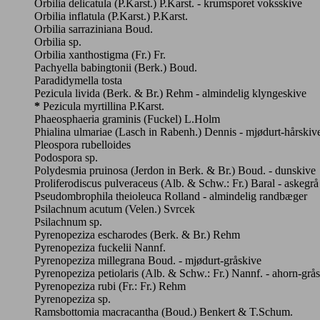
Orbilia delicatula (P.Karst.) P.Karst. - krumsporet voksskive
Orbilia inflatula (P.Karst.) P.Karst.
Orbilia sarraziniana Boud.
Orbilia sp.
Orbilia xanthostigma (Fr.) Fr.
Pachyella babingtonii (Berk.) Boud.
Paradidymella tosta
Pezicula livida (Berk. & Br.) Rehm - almindelig klyngeskive
*
Pezicula myrtillina P.Karst.
Phaeosphaeria graminis (Fuckel) L.Holm
Phialina ulmariae (Lasch in Rabenh.) Dennis - mjødurt-hårskiv
Pleospora rubelloides
Podospora sp.
Polydesmia pruinosa (Jerdon in Berk. & Br.) Boud. - dunskive
Proliferodiscus pulveraceus (Alb. & Schw.: Fr.) Baral - askegrå
Pseudombrophila theioleuca Rolland - almindelig randbæger
Psilachnum acutum (Velen.) Svrcek
Psilachnum sp.
Pyrenopeziza escharodes (Berk. & Br.) Rehm
Pyrenopeziza fuckelii Nannf.
Pyrenopeziza millegrana Boud. - mjødurt-gråskive
Pyrenopeziza petiolaris (Alb. & Schw.: Fr.) Nannf. - ahorn-grå
Pyrenopeziza rubi (Fr.: Fr.) Rehm
Pyrenopeziza sp.
Ramsbottomia macracantha (Boud.) Benkert & T.Schum.