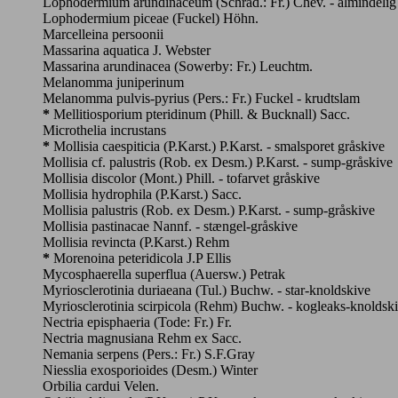
Lophodermium arundinaceum (Schrad.: Fr.) Chev. - almindelig 
Lophodermium piceae (Fuckel) Höhn.
Marcelleina persoonii
Massarina aquatica J. Webster
Massarina arundinacea (Sowerby: Fr.) Leuchtm.
Melanomma juniperinum
Melanomma pulvis-pyrius (Pers.: Fr.) Fuckel - krudtslam
*
Mellitiosporium pteridinum (Phill. & Bucknall) Sacc.
Microthelia incrustans
*
Mollisia caespiticia (P.Karst.) P.Karst. - smalsporet gråskive
Mollisia cf. palustris (Rob. ex Desm.) P.Karst. - sump-gråskive
Mollisia discolor (Mont.) Phill. - tofarvet gråskive
Mollisia hydrophila (P.Karst.) Sacc.
Mollisia palustris (Rob. ex Desm.) P.Karst. - sump-gråskive
Mollisia pastinacae Nannf. - stængel-gråskive
Mollisia revincta (P.Karst.) Rehm
*
Morenoina peteridicola J.P Ellis
Mycosphaerella superflua (Auersw.) Petrak
Myriosclerotinia duriaeana (Tul.) Buchw. - star-knoldskive
Myriosclerotinia scirpicola (Rehm) Buchw. - kogleaks-knoldsk
Nectria episphaeria (Tode: Fr.) Fr.
Nectria magnusiana Rehm ex Sacc.
Nemania serpens (Pers.: Fr.) S.F.Gray
Niesslia exosporioides (Desm.) Winter
Orbilia cardui Velen.