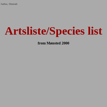
of Aarhus, Denmark
Artsliste/Species list
from Mønsted 2000