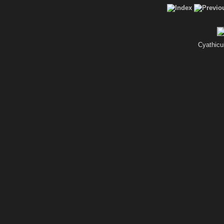
Cyathicu