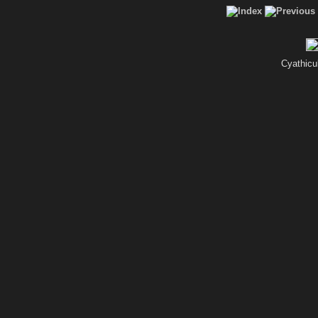
Cyathicu