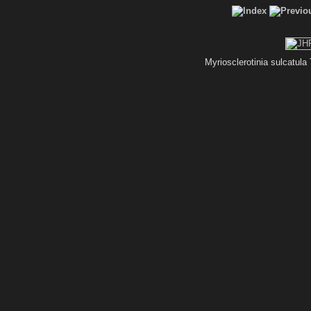
Myriosclerotinia sulcatul