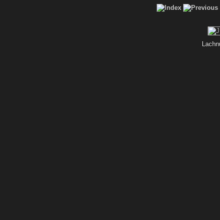
Lachn